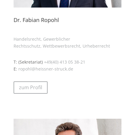
Dr. Fabian Ropohl
Handelsrecht,
Gewerblicher
Rechtsschutz,
Wettbewerbsrecht,
Urheberrecht
T: (Sekretariat)
+49(40) 413 05 38-21
E:
ropohl@heissner-struck.de
zum Profil