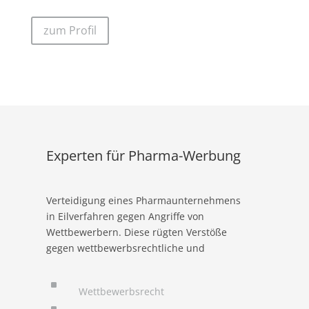
zum Profil
Experten für Pharma-Werbung
Verteidigung eines Pharmaunternehmens
in Eilverfahren gegen Angriffe von
Wettbewerbern. Diese rügten Verstöße
gegen wettbewerbsrechtliche und
heilmittelwerberechtliche Produktwerbung
gegenüber Fachkreisen. Im Nachgang
^
Wettbewerbsrecht
vorsorgliche Überprüfung diverser weiterer
^