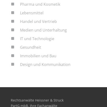
^
Pharma und Kosmetik
^
Lebensmittel
^
Handel und Vertrieb
^
Medien und Unterhaltung
^
IT und Technologie
^
Gesundheit
^
Immobilien und Bau
^
Design und Kommunikation
Rechtsanwälte Heissner & Struck
PartG mbB. Ihre Fachanwälte