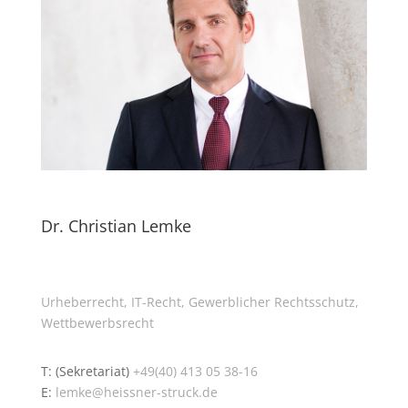
Dr. Christian Lemke
Urheberrecht,
IT-Recht,
Gewerblicher Rechtsschutz,
Wettbewerbsrecht
T: (Sekretariat)
+49(40) 413 05 38-16
E:
lemke@heissner-struck.de