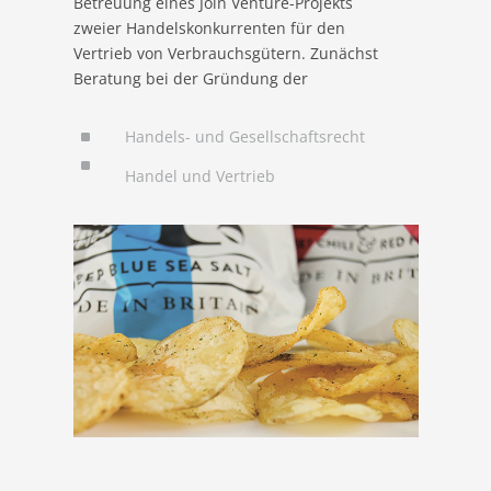
Betreuung eines Join Venture-Projekts
zweier Handelskonkurrenten für den
Vertrieb von Verbrauchsgütern. Zunächst
Beratung bei der Gründung der
Gesellschaft und dem Abschluss eines
maßgeschneiderten
^
Handels- und Gesellschaftsrecht
Gesellschaftsvertrages. Parallel waren
^
Handel und Vertrieb
vertragliche Regelungen für den Vertrieb
zu entwickeln, um sowohl die Interessen
der neu gegründeten Gesellschaft als auch
die Interessen der – teils konkurrierenden –
Gesellschafter in Einklang zu bringen.