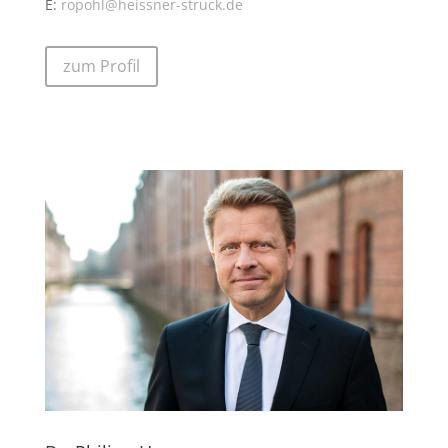
E:
ropohl@heissner-struck.de
zum Profil