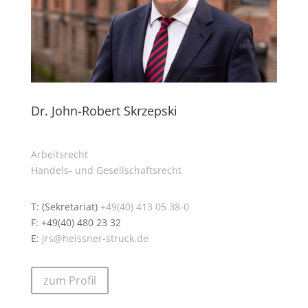
Dr. John-Robert Skrzepski
Arbeitsrecht
Handels- und Gesellschaftsrecht
T: (Sekretariat)
+49(40) 413 05 38-0
F: +49(40) 480 23 32
E:
jrs@heissner-struck.de
zum Profil