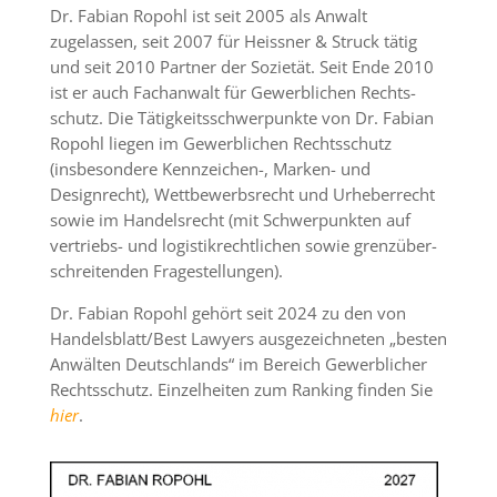
Dr. Fabian Ropohl ist seit 2005 als Anwalt
zugelassen, seit 2007 für Heissner & Struck
tätig
und seit 2010 Partner der Sozietät. Seit Ende 2010
ist er auch Fachanwalt für Gewerblichen Recht­s­
schutz. Die Tätigkeits­schwerpunkte von Dr. Fabian
Ropohl liegen im Gewerbli­chen Rechts­schutz
(insbesondere
Kenn­zeichen-,
Mar­ken- und
Designrecht
), Wettbewerbs­recht und Ur­heber­recht
sowie im Handelsrecht (mit Schwerpunkten auf
vertriebs- und logistik­rechtlichen sowie grenzüber­
schreiten­den Fragestellungen).
Dr. Fabian Ropohl gehört seit 2024 zu den von
Handelsblatt/Best Lawyers ausgezeichneten „besten
Anwälten Deutschlands“ im Bereich Gewerblicher
Rechtsschutz. Einzelheiten zum Ranking finden Sie
hier
.