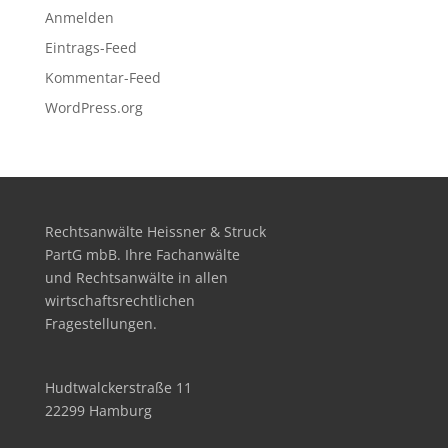
Anmelden
Eintrags-Feed
Kommentar-Feed
WordPress.org
Rechtsanwälte Heissner & Struck
PartG mbB. Ihre Fachanwälte
und Rechtsanwälte in allen
wirtschafts­rechtlichen
Fragestellungen.
Hudtwalckerstraße 11
22299 Hamburg